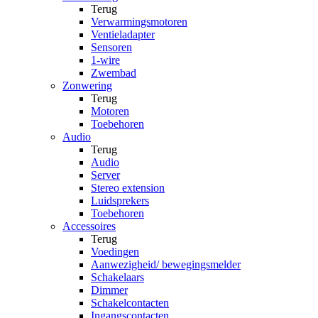
Terug
Verwarmingsmotoren
Ventieladapter
Sensoren
1-wire
Zwembad
Zonwering
Terug
Motoren
Toebehoren
Audio
Terug
Audio
Server
Stereo extension
Luidsprekers
Toebehoren
Accessoires
Terug
Voedingen
Aanwezigheid/ bewegingsmelder
Schakelaars
Dimmer
Schakelcontacten
Ingangscontacten