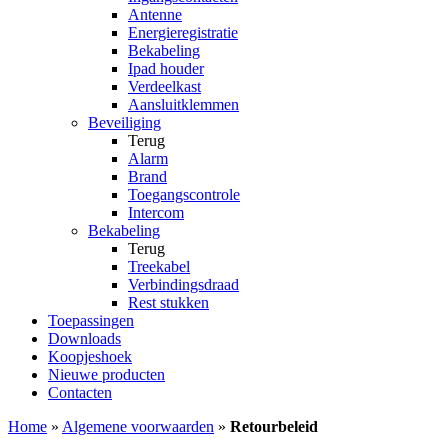
Antenne
Energieregistratie
Bekabeling
Ipad houder
Verdeelkast
Aansluitklemmen
Beveiliging
Terug
Alarm
Brand
Toegangscontrole
Intercom
Bekabeling
Terug
Treekabel
Verbindingsdraad
Rest stukken
Toepassingen
Downloads
Koopjeshoek
Nieuwe producten
Contacten
Home
»
Algemene voorwaarden
»
Retourbeleid