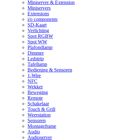
Miniserver & Extension
Miniservers
Extensions
i/o components
SD-Kaart
Verlichting
Spot RGBW
Spot WW
Plafondlamp
Dimmer
Ledstrip
Tafellamp
Bediening & Sensoren
1-Wire
NFC
Wekker
Beweging
Remote
Schakelaar
Touch & Grill
Weerstation
Sensoren
Montageframe
Audio
Audioserver