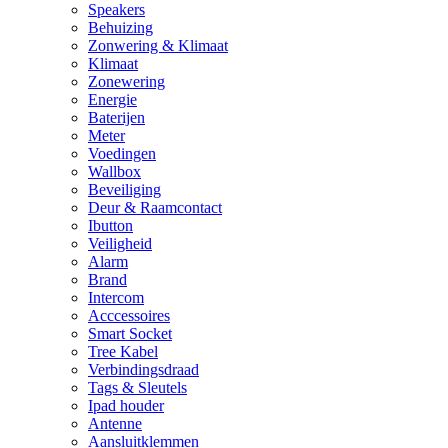
Speakers
Behuizing
Zonwering & Klimaat
Klimaat
Zonewering
Energie
Baterijen
Meter
Voedingen
Wallbox
Beveiliging
Deur & Raamcontact
Ibutton
Veiligheid
Alarm
Brand
Intercom
Acccessoires
Smart Socket
Tree Kabel
Verbindingsdraad
Tags & Sleutels
Ipad houder
Antenne
Aansluitklemmen