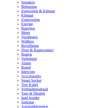
Speakers
Behuizing
Zonwering & Klimaat
Klimaat
Zonewering
Energie
Baterijen
Meter
Voedingen
Wallbox
Beveiliging
Deur & Raamcontact
Ibutton
Veiligheid
Alarm
Brand
Intercom
Acccessoires
Smart Socket
Tree Kabel
Verbindingsdraad
Tags & Sleutels
Ipad houder
Antenne
Aansluitklemmen