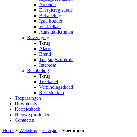
Antenne
Energieregistratie
Bekabeling
Ipad houder
Verdeelkast
Aansluitklemmen
Beveiliging
Terug
Alarm
Brand
Toegangscontrole
Intercom
Bekabeling
Terug
Treekabel
Verbindingsdraad
Rest stukken
Toepassingen
Downloads
Koopjeshoek
Nieuwe producten
Contacten
Home
»
Webshop
»
Energie
»
Voedingen