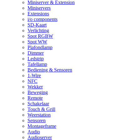
Miniserver & Extension
Miniservers
Extensions
i/o components
SD-Kaart
Verlichting
Spot RGBW
Spot WW
Plafondlamp
Dimmer
Ledstrip
Tafellamp
Bediening & Sensoren
1-Wire
NFC
Wekker
Beweging
Remote
Schakelaar
Touch & Grill
Weerstation
Sensoren
Montageframe
Audio
Audioserver