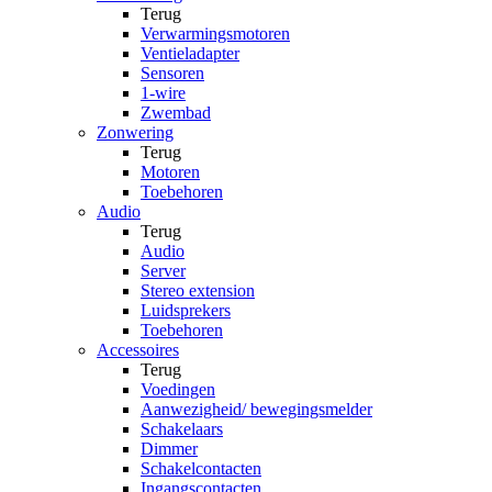
Terug
Verwarmingsmotoren
Ventieladapter
Sensoren
1-wire
Zwembad
Zonwering
Terug
Motoren
Toebehoren
Audio
Terug
Audio
Server
Stereo extension
Luidsprekers
Toebehoren
Accessoires
Terug
Voedingen
Aanwezigheid/ bewegingsmelder
Schakelaars
Dimmer
Schakelcontacten
Ingangscontacten