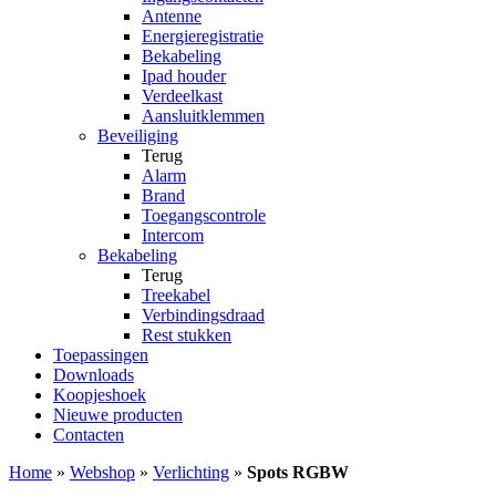
Antenne
Energieregistratie
Bekabeling
Ipad houder
Verdeelkast
Aansluitklemmen
Beveiliging
Terug
Alarm
Brand
Toegangscontrole
Intercom
Bekabeling
Terug
Treekabel
Verbindingsdraad
Rest stukken
Toepassingen
Downloads
Koopjeshoek
Nieuwe producten
Contacten
Home
»
Webshop
»
Verlichting
»
Spots RGBW