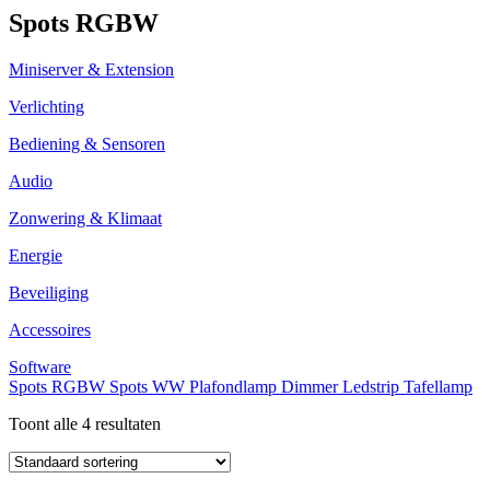
Spots RGBW
Miniserver & Extension
Verlichting
Bediening & Sensoren
Audio
Zonwering & Klimaat
Energie
Beveiliging
Accessoires
Software
Spots RGBW
Spots WW
Plafondlamp
Dimmer
Ledstrip
Tafellamp
Toont alle 4 resultaten