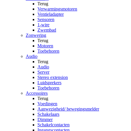
Terug
Verwarmingsmotoren
Ventieladapter
Sensoren
1-wire
Zwembad
Zonwering
Terug
Motoren
Toebehoren
Audio
Terug
Audio
Server
Stereo extension
Luidsprekers
Toebehoren
Accessoires
Terug
Voedingen
Aanwezigheid/ bewegingsmelder
Schakelaars
Dimmer
Schakelcontacten
Ingangscontacten