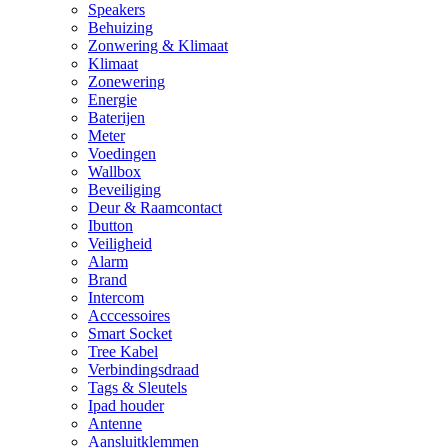
Speakers
Behuizing
Zonwering & Klimaat
Klimaat
Zonewering
Energie
Baterijen
Meter
Voedingen
Wallbox
Beveiliging
Deur & Raamcontact
Ibutton
Veiligheid
Alarm
Brand
Intercom
Acccessoires
Smart Socket
Tree Kabel
Verbindingsdraad
Tags & Sleutels
Ipad houder
Antenne
Aansluitklemmen