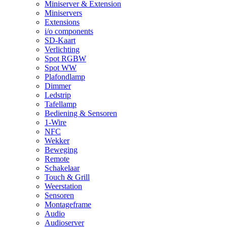
Miniserver & Extension
Miniservers
Extensions
i/o components
SD-Kaart
Verlichting
Spot RGBW
Spot WW
Plafondlamp
Dimmer
Ledstrip
Tafellamp
Bediening & Sensoren
1-Wire
NFC
Wekker
Beweging
Remote
Schakelaar
Touch & Grill
Weerstation
Sensoren
Montageframe
Audio
Audioserver