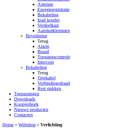
Antenne
Energieregistratie
Bekabeling
Ipad houder
Verdeelkast
Aansluitklemmen
Beveiliging
Terug
Alarm
Brand
Toegangscontrole
Intercom
Bekabeling
Terug
Treekabel
Verbindingsdraad
Rest stukken
Toepassingen
Downloads
Koopjeshoek
Nieuwe producten
Contacten
Home
»
Webshop
»
Verlichting