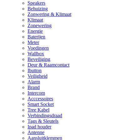
Speakers
Behuizing
Zonwering & Klimaat
Klimaat
Zonewering
Energie
Baterijen
Meter
Voedingen
Wallbox
Beveiliging
Deur & Raamcontact
Ibutton
Veiligheid
Alarm
Brand
Intercom
Acccessoires
Smart Socket
Tree Kabel
Verbindingsdraad
Tags & Sleutels
Ipad houder
Antenne
Aansluitklemmen