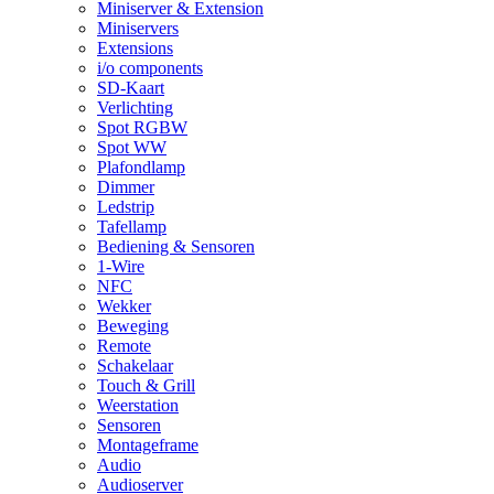
Miniserver & Extension
Miniservers
Extensions
i/o components
SD-Kaart
Verlichting
Spot RGBW
Spot WW
Plafondlamp
Dimmer
Ledstrip
Tafellamp
Bediening & Sensoren
1-Wire
NFC
Wekker
Beweging
Remote
Schakelaar
Touch & Grill
Weerstation
Sensoren
Montageframe
Audio
Audioserver