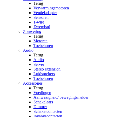
Terug
Verwarmingsmotoren
Ventieladapter
Sensoren
1-wire
Zwembad
Zonwering
Terug
Motoren
Toebehoren
Audio
Terug
Audio
Server
Stereo extension
Luidsprekers
Toebehoren
Accessoires
Terug
Voedingen
Aanwezigheid/ bewegingsmelder
Schakelaars
Dimmer
Schakelcontacten
Ingangscontacten