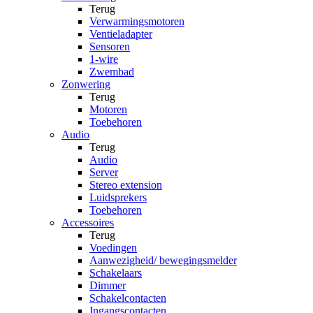
Terug
Verwarmingsmotoren
Ventieladapter
Sensoren
1-wire
Zwembad
Zonwering
Terug
Motoren
Toebehoren
Audio
Terug
Audio
Server
Stereo extension
Luidsprekers
Toebehoren
Accessoires
Terug
Voedingen
Aanwezigheid/ bewegingsmelder
Schakelaars
Dimmer
Schakelcontacten
Ingangscontacten