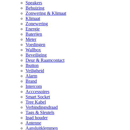
Speakers
Behuizing
Zonwering & Klimaat
Klimaat
Zonewering
Energie
Baterijen
Meter
Voedingen
Wallbox
Beveiliging
Deur & Raamcontact
Ibutton
Veiligheid
Alarm
Brand
Intercom
Acccessoires
Smart Socket
Tree Kabel
Verbindingsdraad
Tags & Sleutels
Ipad houder
Antenne
Aansluitklemmen