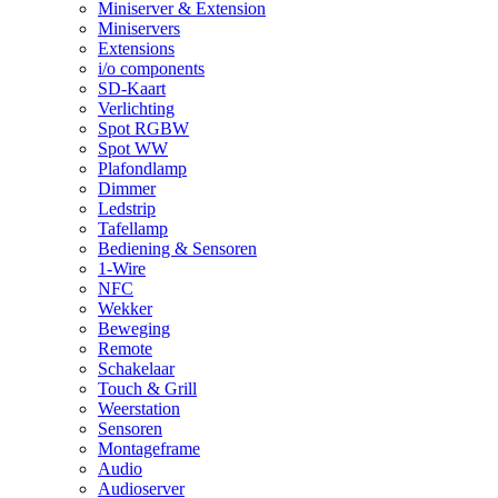
Miniserver & Extension
Miniservers
Extensions
i/o components
SD-Kaart
Verlichting
Spot RGBW
Spot WW
Plafondlamp
Dimmer
Ledstrip
Tafellamp
Bediening & Sensoren
1-Wire
NFC
Wekker
Beweging
Remote
Schakelaar
Touch & Grill
Weerstation
Sensoren
Montageframe
Audio
Audioserver