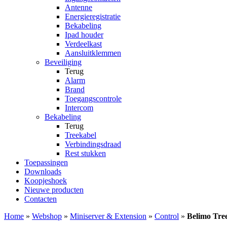
Antenne
Energieregistratie
Bekabeling
Ipad houder
Verdeelkast
Aansluitklemmen
Beveiliging
Terug
Alarm
Brand
Toegangscontrole
Intercom
Bekabeling
Terug
Treekabel
Verbindingsdraad
Rest stukken
Toepassingen
Downloads
Koopjeshoek
Nieuwe producten
Contacten
Home
»
Webshop
»
Miniserver & Extension
»
Control
»
Belimo Tre