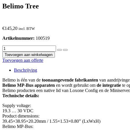
Belimo Tree
€
145,20
incl. BTW
Artikelnummer:
100519
Toevoegen aan winkelwagen
Toevoegen aan offerte
Beschrijving
Belimo is één van de
toonaangevende fabrikanten
van aandrijvingen
Belimo MP-Bus apparaten
en wordt gebruikt om
de integratie
te o
Belimo producten een native lid van Loxone Config en de Miniserver
Technische details:
Supply voltage:
19.3 … 30 VDC
Product dimensions:
39.45×38.95×20.20mm / 1.55×1.53×0.80” (LxWxH)
Belimo MP-Bus: