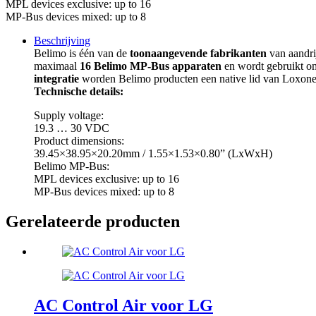
MPL devices exclusive: up to 16
MP-Bus devices mixed: up to 8
Beschrijving
Belimo is één van de
toonaangevende fabrikanten
van aandri
maximaal
16 Belimo MP-Bus apparaten
en wordt gebruikt o
integratie
worden Belimo producten een native lid van Loxone
Technische details:
Supply voltage:
19.3 … 30 VDC
Product dimensions:
39.45×38.95×20.20mm / 1.55×1.53×0.80” (LxWxH)
Belimo MP-Bus:
MPL devices exclusive: up to 16
MP-Bus devices mixed: up to 8
Gerelateerde producten
AC Control Air voor LG